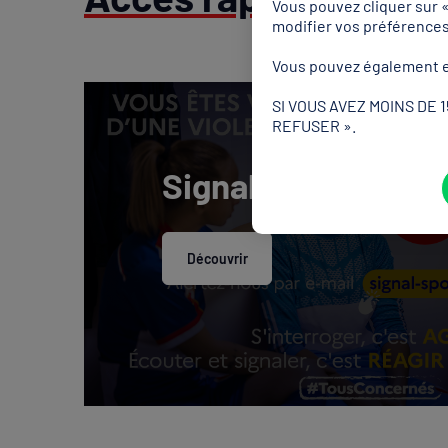
Vous pouvez cliquer sur 
modifier vos préférence
Vous pouvez également e
SI VOUS AVEZ MOINS DE 
REFUSER ».
Signal Sport
Découvrir