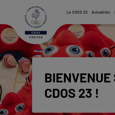
Paramétrer les cookies
Le CDOS 23
Actualités
Bienvenue su
BIENVENUE 
CDOS 23 !