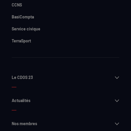
CCNS
BasiCompta
Service civique
TerraSport
Ouvri
Le CDOS 23
Ouvri
Actualités
Ouvri
Nos membres