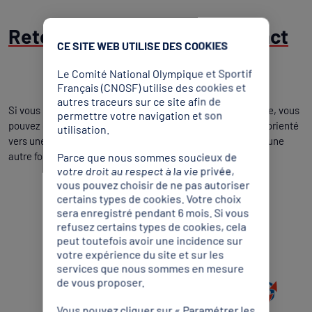
Retour d'information et contact
CE SITE WEB UTILISE DES COOKIES
Le Comité National Olympique et Sportif
Français (CNOSF) utilise des cookies et
autres traceurs sur ce site afin de
Si vous n’arrivez pas à accéder à un contenu ou à un service, vous
permettre votre navigation et son
pouvez contacter le responsable du site internet pour être orienté
utilisation.
vers une alternative accessible ou obtenir le contenu sous une
autre forme.
Parce que nous sommes soucieux de
votre droit au respect à la vie privée,
vous pouvez choisir de ne pas autoriser
Partenaires institutionnels, locaux et olympiques
certains types de cookies. Votre choix
sera enregistré pendant 6 mois. Si vous
refusez certains types de cookies, cela
peut toutefois avoir une incidence sur
votre expérience du site et sur les
services que nous sommes en mesure
de vous proposer.
Vous pouvez cliquer sur « Paramétrer les