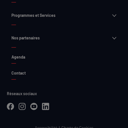
Ouvri
Programmes et Services
Ouvri
Nos partenaires
Agenda
Contact
Réseaux sociaux
Facebook
Instagram
YouTube
Linkedin
Accessibilité
Charte de Cookies