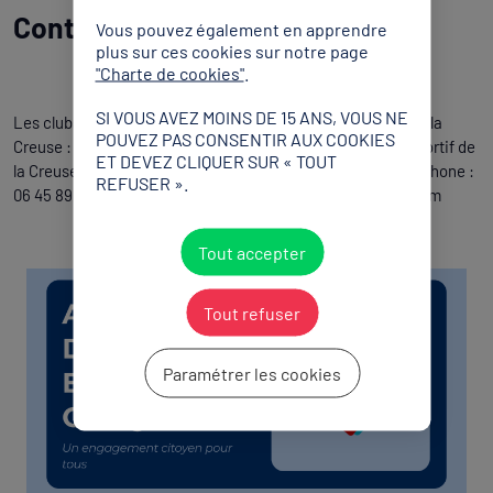
Contact
Vous pouvez également en apprendre
plus sur ces cookies sur notre page
"Charte de cookies"
.
SI VOUS AVEZ MOINS DE 15 ANS, VOUS NE
Les clubs sportifs intéressés peuvent contacter le CDOS de la
POUVEZ PAS CONSENTIR AUX COOKIES
Creuse : CDOS 23 – Comité Départemental Olympique et Sportif de
ET DEVEZ CLIQUER SUR « TOUT
la Creuse Maison Départementale des Sports – Guéret Téléphone :
REFUSER ».
06 45 89 55 38 Mail :
sebastienlavaud@franceolympique.com
Tout accepter
Tout refuser
Paramétrer les cookies