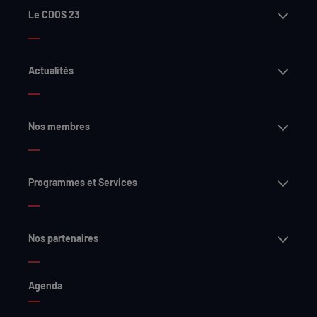
Ouvri
Le CDOS 23
Ouvri
Actualités
Ouvri
Nos membres
Ouvri
Programmes et Services
Ouvri
Nos partenaires
Agenda