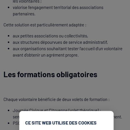
les volontaires ;
valorise l’engagement territorial des associations
partenaires.
Cette solution est particulièrement adaptée :
aux petites associations ou collectivités,
aux structures dépourvues de service administratif,
aux organisations souhaitant tester l’accueil d’un volontaire
avant d’obtenir un agrément propre.
Les formations obligatoires
Chaque volontaire bénéficie de deux volets de formation :
Journée Civique et Citoyenne (volet théorique) :
sensibilisation aux enjeux de citoyenneté et d’engagement.
CE SITE WEB UTILISE DES COOKIES
PSC1 (volet pratique) : formation aux premiers secours.