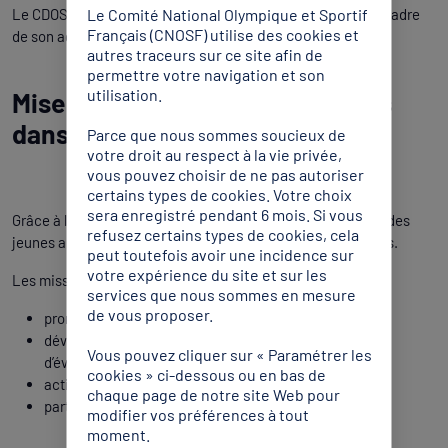
Le Comité National Olympique et Sportif
Le CDOS 23 organise et coordonne ces formations dans le cadre
Français (CNOSF) utilise des cookies et
de son agrément.
autres traceurs sur ce site afin de
permettre votre navigation et son
utilisation.
Mise à disposition de volontaires
dans les clubs et comités
Parce que nous sommes soucieux de
votre droit au respect à la vie privée,
vous pouvez choisir de ne pas autoriser
certains types de cookies. Votre choix
sera enregistré pendant 6 mois. Si vous
Grâce à l’intermédiation, le CDOS peut mettre à disposition des
refusez certains types de cookies, cela
jeunes auprès des clubs, comités et collectivités creusoises.
peut toutefois avoir une incidence sur
votre expérience du site et sur les
Les missions dans le secteur sportif peuvent être :
services que nous sommes en mesure
de vous proposer.
promotion de la pratique sportive ;
développement de projets de communication et
Vous pouvez cliquer sur « Paramétrer les
d’événementiels ;
cookies » ci-dessous ou en bas de
actions en faveur de l’inclusion et du sport pour tous ;
chaque page de notre site Web pour
participation à la vie quotidienne de la structure.
modifier vos préférences à tout
moment.