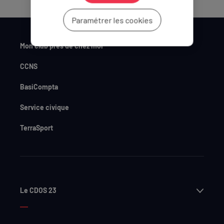
Paramétrer les cookies
Mon club près de chez moi
CCNS
BasiCompta
Service civique
TerraSport
Ouvri
Le CDOS 23