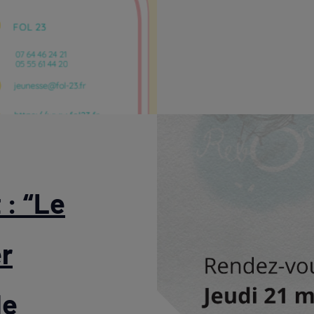
: “Le
r
de