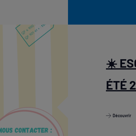
☀️ E
ÉTÉ 
Découvrir