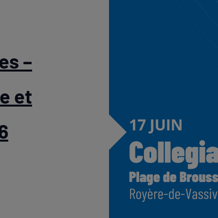
es –
e et
6