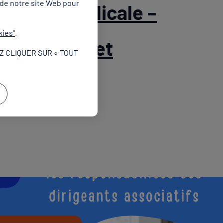
 de notre site Web pour
ription médicale –
kies"
.
u 1 » – Guéret
Z CLIQUER SUR « TOUT