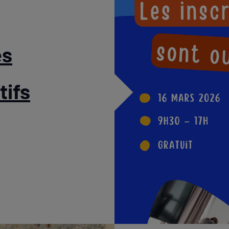
es
tifs