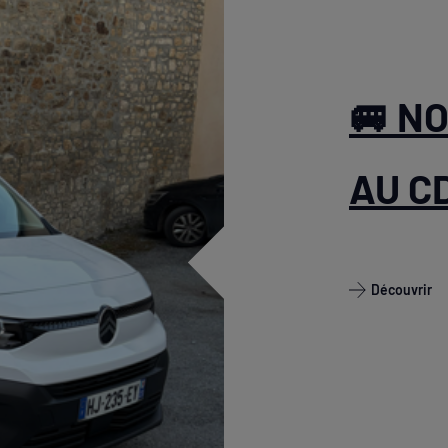
🚐 N
AU C
Découvrir